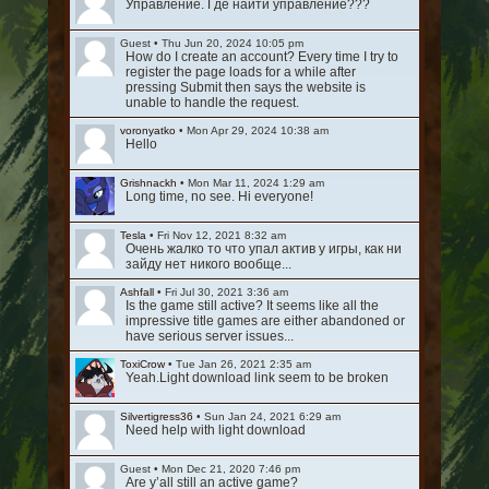
Управление. Где найти управление???
Guest
•
Thu Jun 20, 2024 10:05 pm
How do I create an account? Every time I try to
register the page loads for a while after
pressing Submit then says the website is
unable to handle the request.
voronyatko
•
Mon Apr 29, 2024 10:38 am
Hello
Grishnackh
•
Mon Mar 11, 2024 1:29 am
Long time, no see. Hi everyone!
Tesla
•
Fri Nov 12, 2021 8:32 am
Очень жалко то что упал актив у игры, как ни
зайду нет никого вообще...
Ashfall
•
Fri Jul 30, 2021 3:36 am
Is the game still active? It seems like all the
impressive title games are either abandoned or
have serious server issues...
ToxiCrow
•
Tue Jan 26, 2021 2:35 am
Yeah.Light download link seem to be broken
Silvertigress36
•
Sun Jan 24, 2021 6:29 am
Need help with light download
Guest
•
Mon Dec 21, 2020 7:46 pm
Are y’all still an active game?