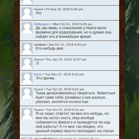
Guest
•
Fri Sep 18, 2020 6:49 pm
Упс
SiMadgrev
•
Mon Oct 21, 2019 9:26 am
Да, мы живы, к сожалению у Накти мало
времени для кодирования, но я думаю она
найдёт его в ближайшее время
cemitarii
•
Sat Oct 12, 2019 4:04 pm
Кто-нибудь жив
Guest
•
Thu Jan 10, 2019 10:37 am
:0
Nakti
•
Tue Nov 27, 2018 9:10 pm
Это фичка.
Guest
•
Tue Oct 23, 2018 9:24 pm
Такая дичь(извиняюсь) твориться. Животные
бьют сами себя, размеры у них разные,
убегают, хиллятся полностью.
Guest
•
Tue Oct 23, 2018 9:22 pm
Я не знаю, ответит ли мне кто-нибудь, но
мне бы хотел знать, игру вообще
собираются фиксить и проводятся ли над
ней работы? А то мне так обидно, что
данный сервер просто пропадает на глазах.
+KairaRUSSIA+
•
Sun Oct 14, 2018 6:45 am