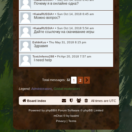
Почему я в онлайне одна?
+KairaRUSSIA+
•
Sun Oct 14, 2018 6:45 am
Можно вопрос?
+KairaRUSSIA+
•
Sun Oct 14, 2018 5:54 am
Дайте ссылочку на скачивание игры
EshlinKus
•
Thu May 31, 2018 8:15 pm
Здравия
ToxicInferno288
•
Fri Apr 20, 2018 7:57 am
I need help
1
2
Next
Total messages:
32
Legend:
Administrators
,
Global moderators
Board index
All times are
UTC
Powered by
phpBB
® Forum Software © phpBB Limited
mChat © by
kasimi
Privacy
|
Terms